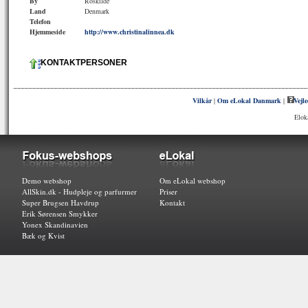
By
Roskilde
Land
Denmark
Telefon
Hjemmeside
http://www.christinalinnea.dk
KONTAKTPERSONER
Vilkår
|
Om eLokal Danmark
|
Vejl
Elok
Demo webshop
Om eLokal webshop
AllSkin.dk - Hudpleje og parfurmer
Priser
Super Brugsen Havdrup
Kontakt
Erik Sørensen Smykker
Yonex Skandinavien
Bæk og Kvist