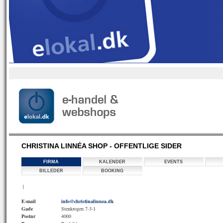
CHRISTINA LINNÉA SHOP - OFFENTLIGE SIDER
FIRMA
KALENDER
EVENTS
BILLEDER
BOOKING
|
E-mail
info@christinalinnea.dk
Gade
Stenkrogen 7-3-1
Postnr
4000