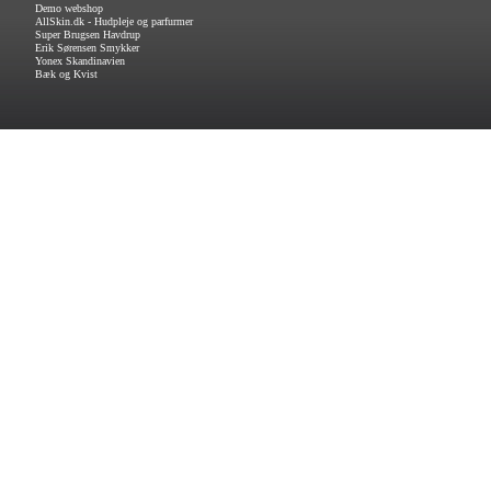
Demo webshop
AllSkin.dk - Hudpleje og parfurmer
Super Brugsen Havdrup
Erik Sørensen Smykker
Yonex Skandinavien
Bæk og Kvist