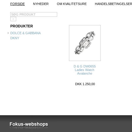
FORSIDE
NYHEDER
OM KVALITETSURE
HANDELSBETINGELSE
PRODUKTER
DOLCE & GABBANA
DKNY
D & G DW0655
Ladies Watch
Avalanche
DKK 1.250,00