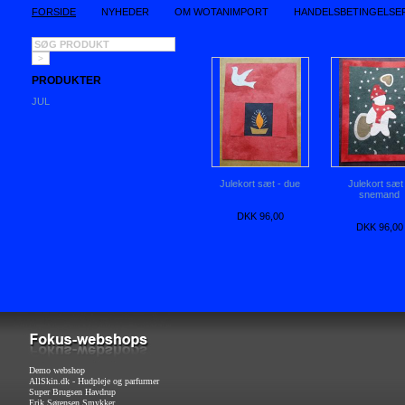
FORSIDE
NYHEDER
OM WOTANIMPORT
HANDELSBETINGELSE
PRODUKTER
JUL
Julekort sæt - due
Julekort sæt
snemand
DKK 96,00
DKK 96,00
Demo webshop
AllSkin.dk - Hudpleje og parfurmer
Super Brugsen Havdrup
Erik Sørensen Smykker