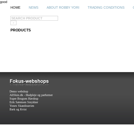
good
HOME
NEWS
ABOUT ROBBY YORI
TRADING CONDITIONS
PRODUCTS
Demo webshop
AllSkin.dk - Hudpleje og parfurmer
Super Brugsen Havdrup
Erik Sørensen Smykker
Yonex Skandinavien
Bæk og Kvist