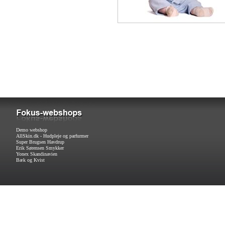
Demo webshop
AllSkin.dk - Hudpleje og parfurmer
Super Brugsen Havdrup
Erik Sørensen Smykker
Yonex Skandinavien
Bæk og Kvist