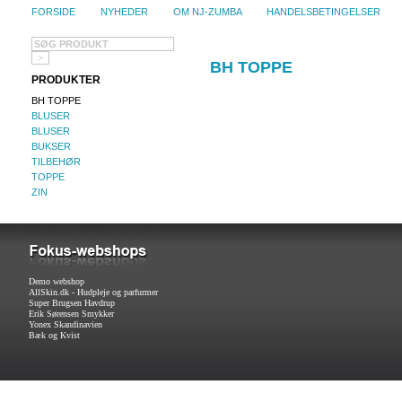
FORSIDE
NYHEDER
OM NJ-ZUMBA
HANDELSBETINGELSER
BH TOPPE
PRODUKTER
BH TOPPE
BLUSER
BLUSER
BUKSER
TILBEHØR
TOPPE
ZIN
Demo webshop
AllSkin.dk - Hudpleje og parfurmer
Super Brugsen Havdrup
Erik Sørensen Smykker
Yonex Skandinavien
Bæk og Kvist