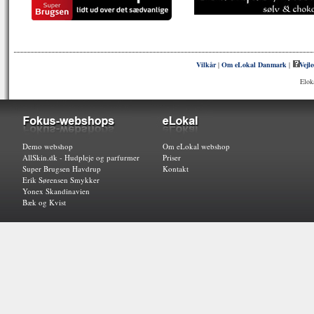
Vilkår
|
Om eLokal Danmark
|
Vejl
Elok
Demo webshop
Om eLokal webshop
AllSkin.dk - Hudpleje og parfurmer
Priser
Super Brugsen Havdrup
Kontakt
Erik Sørensen Smykker
Yonex Skandinavien
Bæk og Kvist