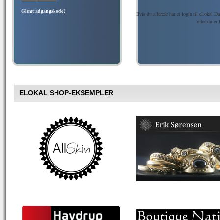
Glemt adgangskode?
Hvis du allerede har et login til eLokal D
efter du er
ELOKAL SHOP-EKSEMPLER