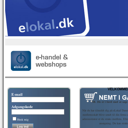
VELKOMMEN
E-mail
NB. Du er i færd med at søg
Adgangskode
Når du har tilmeldt dig på eLokal Danm
medlemsskab blive sendt til din firma
administrator er du straks medlem. Ell
Husk mig
ansøgning. Du kan strak