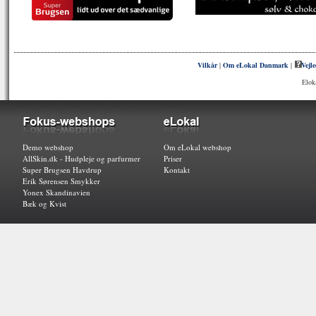
Vilkår
|
Om eLokal Danmark
|
Vejl
Elok
Demo webshop
Om eLokal webshop
AllSkin.dk - Hudpleje og parfurmer
Priser
Super Brugsen Havdrup
Kontakt
Erik Sørensen Smykker
Yonex Skandinavien
Bæk og Kvist