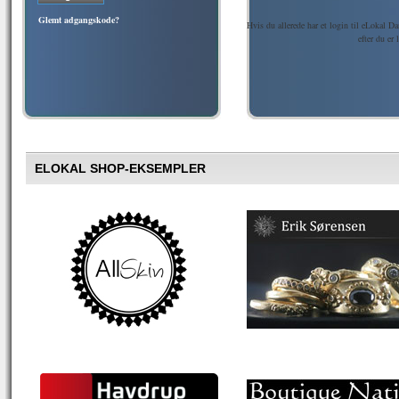
Glemt adgangskode?
Hvis du allerede har et login til eLokal D
efter du er
ELOKAL SHOP-EKSEMPLER