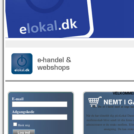
VELKOMMEN
E-mail
NB. Du er i færd med at søge m
Adgangskode
Når du har tilmeldt dig på eLokal Danm
medlemsskab blive sendt til din firma
administrator er du straks medlem. Ell
Husk mig
ansøgning. Du kan strak