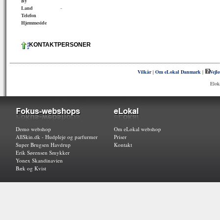
By
Land
-
Telefon
Hjemmeside
KONTAKTPERSONER
Vilkår
|
Om eLokal Danmark
|
Vejl
Elok
Demo webshop
Om eLokal webshop
AllSkin.dk - Hudpleje og parfurmer
Priser
Super Brugsen Havdrup
Kontakt
Erik Sørensen Smykker
Yonex Skandinavien
Bæk og Kvist