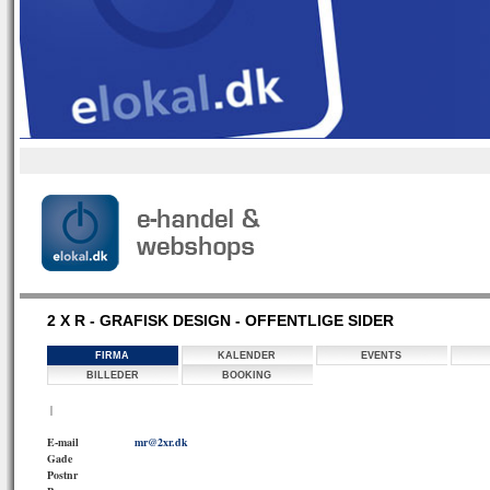
2 X R - GRAFISK DESIGN - OFFENTLIGE SIDER
FIRMA
KALENDER
EVENTS
BILLEDER
BOOKING
|
E-mail
mr@2xr.dk
Gade
Postnr