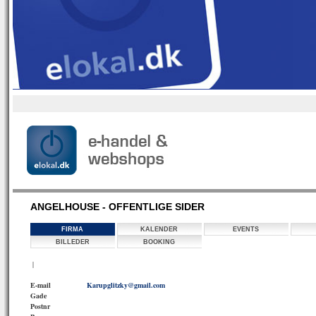
ANGELHOUSE - OFFENTLIGE SIDER
FIRMA
KALENDER
EVENTS
BILLEDER
BOOKING
|
E-mail
Karupglitzky@gmail.com
Gade
Postnr