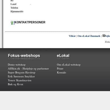
By
Land
-
Telefon
Hjemmeside
KONTAKTPERSONER
Vilkår
|
Om eLokal Danmark
|
Vejl
Elok
Demo webshop
Om eLokal webshop
AllSkin.dk - Hudpleje og parfurmer
Priser
Super Brugsen Havdrup
Kontakt
Erik Sørensen Smykker
Yonex Skandinavien
Bæk og Kvist