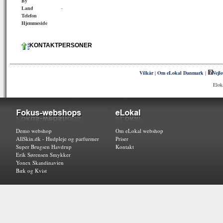
By
Land
-
Telefon
Hjemmeside
KONTAKTPERSONER
Vilkår
|
Om eLokal Danmark
|
Vejl
Elok
Demo webshop
Om eLokal webshop
AllSkin.dk - Hudpleje og parfurmer
Priser
Super Brugsen Havdrup
Kontakt
Erik Sørensen Smykker
Yonex Skandinavien
Bæk og Kvist