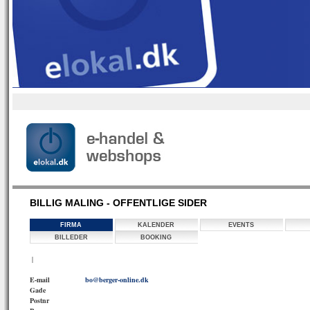
BILLIG MALING - OFFENTLIGE SIDER
FIRMA
KALENDER
EVENTS
BILLEDER
BOOKING
|
E-mail
bo@berger-online.dk
Gade
Postnr