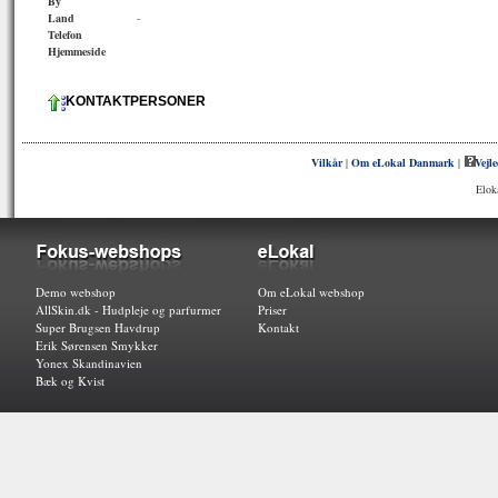
By
Land
-
Telefon
Hjemmeside
KONTAKTPERSONER
Vilkår
|
Om eLokal Danmark
|
Vejl
Elok
Demo webshop
Om eLokal webshop
AllSkin.dk - Hudpleje og parfurmer
Priser
Super Brugsen Havdrup
Kontakt
Erik Sørensen Smykker
Yonex Skandinavien
Bæk og Kvist