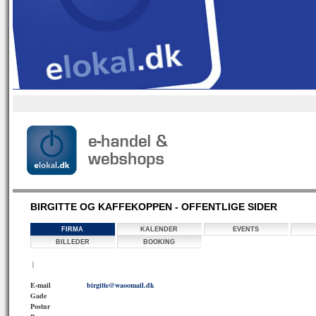
BIRGITTE OG KAFFEKOPPEN - OFFENTLIGE SIDER
FIRMA
KALENDER
EVENTS
BILLEDER
BOOKING
|
E-mail
birgitte@waoomail.dk
Gade
Postnr