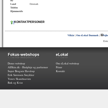
By
Land
Denmark
Telefon
Hjemmeside
KONTAKTPERSONER
Vilkår
|
Om eLokal Danmark
|
Vejl
Elok
Demo webshop
Om eLokal webshop
AllSkin.dk - Hudpleje og parfurmer
Priser
Super Brugsen Havdrup
Kontakt
Erik Sørensen Smykker
Yonex Skandinavien
Bæk og Kvist