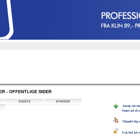
R - OFFENTLIGE SIDER
EVENTS
NYHEDER
Ansøg om med
bøger på eL
Tilmeld dig 
Log ind på e