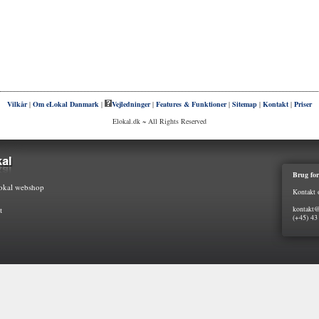
Vilkår
|
Om eLokal Danmark
|
Vejledninger
|
Features & Funktioner
|
Sitemap
|
Kontakt
|
Priser
Elokal.dk ~ All Rights Reserved
Brug for
kal webshop
Kontakt 
kontakt@
t
(+45) 43