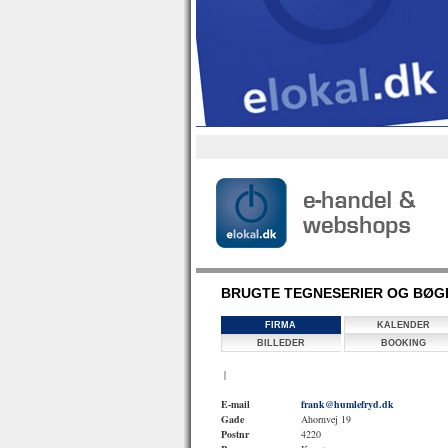
BRUGTE TEGNESERIER OG BØGE
FIRMA
KALENDER
BILLEDER
BOOKING
|
E-mail
frank@humlefryd.dk
Gade
Ahornvej 19
Postnr
4220