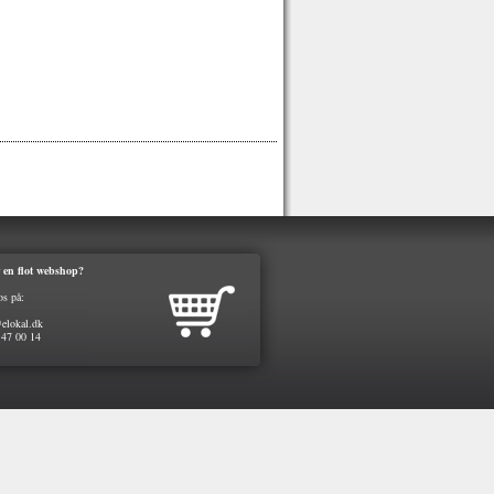
 en flot webshop?
os på:
elokal.dk
 47 00 14