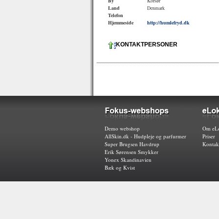
By
Korsør
Land
Denmark
Telefon
Hjemmeside
http://humlefryd.dk
KONTAKTPERSONER
Demo webshop
Om eLo
AllSkin.dk - Hudpleje og parfurmer
Priser
Super Brugsen Havdrup
Kontak
Erik Sørensen Smykker
Yonex Skandinavien
Bæk og Kvist