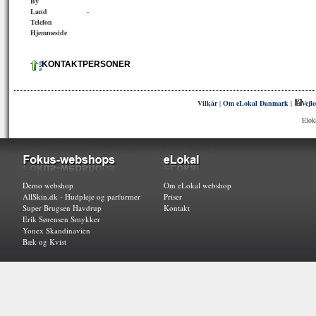
By
Land
-
Telefon
Hjemmeside
KONTAKTPERSONER
Vilkår
|
Om eLokal Danmark
|
Vejl
Elok
Demo webshop
Om eLokal webshop
AllSkin.dk - Hudpleje og parfurmer
Priser
Super Brugsen Havdrup
Kontakt
Erik Sørensen Smykker
Yonex Skandinavien
Bæk og Kvist