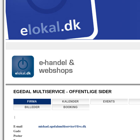
EGEDAL MULTISERVICE - OFFENTLIGE SIDER
FIRMA
KALENDER
EVENTS
BILLEDER
BOOKING
|
E-mail
michael.egedalmultiservice@live.dk
Gade
Postnr