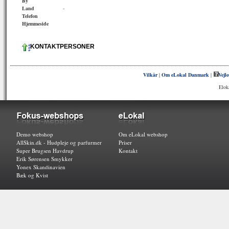
By
Land
-
Telefon
Hjemmeside
KONTAKTPERSONER
Vilkår
|
Om eLokal Danmark
|
Vejl
Elok
Demo webshop
Om eLokal webshop
AllSkin.dk - Hudpleje og parfurmer
Priser
Super Brugsen Havdrup
Kontakt
Erik Sørensen Smykker
Yonex Skandinavien
Bæk og Kvist