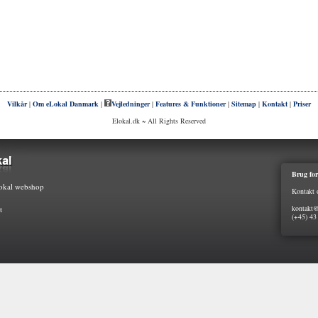
Vilkår
|
Om eLokal Danmark
|
Vejledninger
|
Features & Funktioner
|
Sitemap
|
Kontakt
|
Priser
Elokal.dk ~ All Rights Reserved
Brug for
kal webshop
Kontakt 
kontakt@
t
(+45) 43