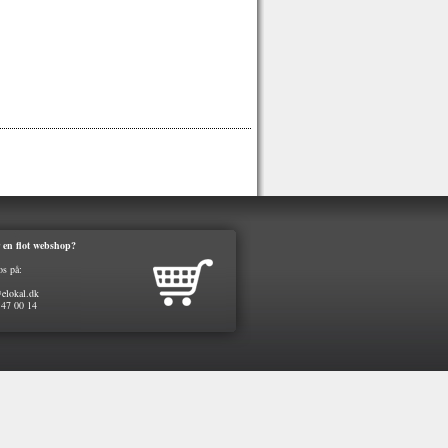
 en flot webshop?
os på:
elokal.dk
 47 00 14