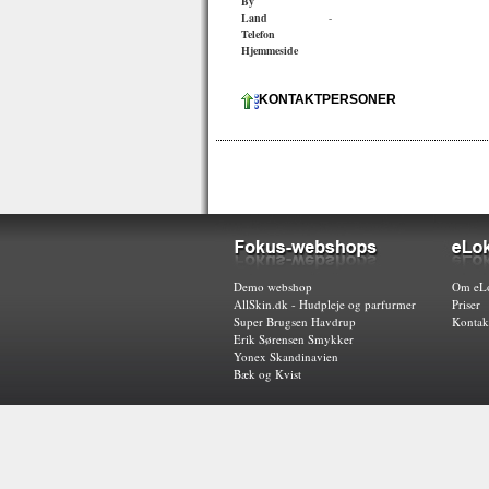
By
Land
-
Telefon
Hjemmeside
KONTAKTPERSONER
Demo webshop
Om eLo
AllSkin.dk - Hudpleje og parfurmer
Priser
Super Brugsen Havdrup
Kontak
Erik Sørensen Smykker
Yonex Skandinavien
Bæk og Kvist