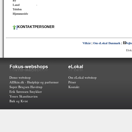
By
Land
-
Telefon
Hjemmeside
KONTAKTPERSONER
Vilkår
|
Om eLokal Danmark
|
Vejl
Elok
Demo webshop
Om eLokal webshop
AllSkin.dk - Hudpleje og parfurmer
Priser
Super Brugsen Havdrup
Kontakt
Erik Sørensen Smykker
Yonex Skandinavien
Bæk og Kvist