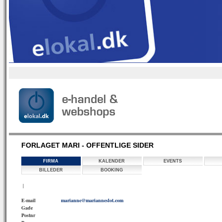
FORLAGET MARI - OFFENTLIGE SIDER
FIRMA
KALENDER
EVENTS
BILLEDER
BOOKING
|
E-mail
marianne@marianneslot.com
Gade
Postnr