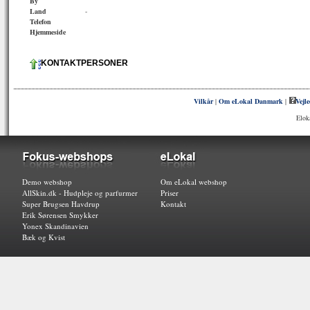
By
Land
-
Telefon
Hjemmeside
KONTAKTPERSONER
Vilkår
|
Om eLokal Danmark
|
Vejl
Elok
Demo webshop
Om eLokal webshop
AllSkin.dk - Hudpleje og parfurmer
Priser
Super Brugsen Havdrup
Kontakt
Erik Sørensen Smykker
Yonex Skandinavien
Bæk og Kvist