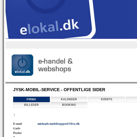
JYSK-MOBIL-SERVICE - OFFENTLIGE SIDER
FIRMA
KALENDER
EVENTS
BILLEDER
BOOKING
|
E-mail
michaels-mobilsupport@live.dk
Gade
Postnr