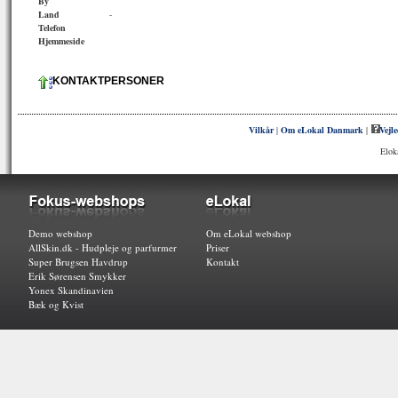
By
Land
-
Telefon
Hjemmeside
KONTAKTPERSONER
Vilkår
|
Om eLokal Danmark
|
Vejl
Elok
Demo webshop
Om eLokal webshop
AllSkin.dk - Hudpleje og parfurmer
Priser
Super Brugsen Havdrup
Kontakt
Erik Sørensen Smykker
Yonex Skandinavien
Bæk og Kvist