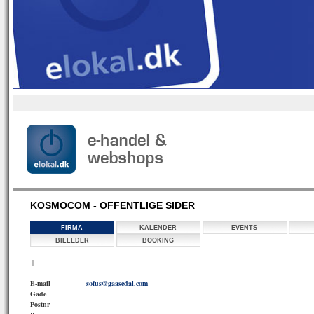
KOSMOCOM - OFFENTLIGE SIDER
FIRMA
KALENDER
EVENTS
BILLEDER
BOOKING
|
E-mail
sofus@gaasedal.com
Gade
Postnr