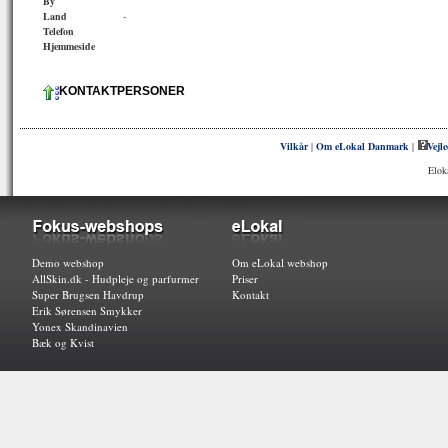
By
Land
-
Telefon
Hjemmeside
KONTAKTPERSONER
Vilkår
|
Om eLokal Danmark
|
Vejl
Elok
Demo webshop
Om eLokal webshop
AllSkin.dk - Hudpleje og parfurmer
Priser
Super Brugsen Havdrup
Kontakt
Erik Sørensen Smykker
Yonex Skandinavien
Bæk og Kvist