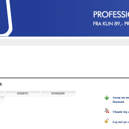
R
EVENTS
NYHEDER
Ansøg om me
Danmark
Tilmeld dig 
Log ind på e