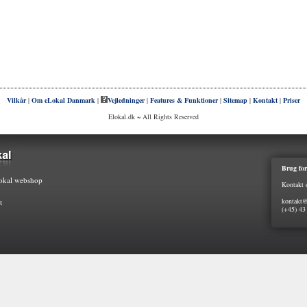
Vilkår
|
Om eLokal Danmark
|
Vejledninger
|
Features & Funktioner
|
Sitemap
|
Kontakt
|
Priser
Elokal.dk ~ All Rights Reserved
Brug for
kal webshop
Kontakt 
kontakt@
t
(+45) 43