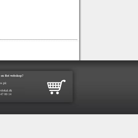
 en flot webshop?
os på:
elokal.dk
 47 00 14