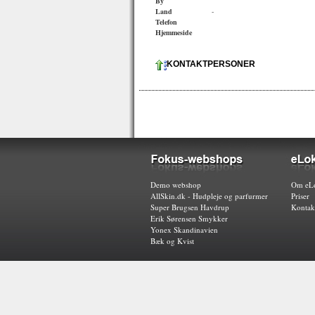
By
Land
-
Telefon
Hjemmeside
KONTAKTPERSONER
Demo webshop
Om eLo
AllSkin.dk - Hudpleje og parfurmer
Priser
Super Brugsen Havdrup
Kontak
Erik Sørensen Smykker
Yonex Skandinavien
Bæk og Kvist