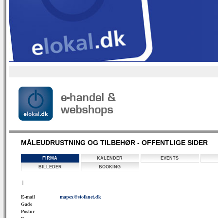
MÅLEUDRUSTNING OG TILBEHØR - OFFENTLIGE SIDER
FIRMA
KALENDER
EVENTS
BILLEDER
BOOKING
|
E-mail
mapex@stofanet.dk
Gade
Postnr