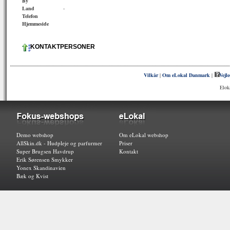
By
Land
-
Telefon
Hjemmeside
KONTAKTPERSONER
Vilkår
|
Om eLokal Danmark
|
Vejl
Elok
Demo webshop
Om eLokal webshop
AllSkin.dk - Hudpleje og parfurmer
Priser
Super Brugsen Havdrup
Kontakt
Erik Sørensen Smykker
Yonex Skandinavien
Bæk og Kvist