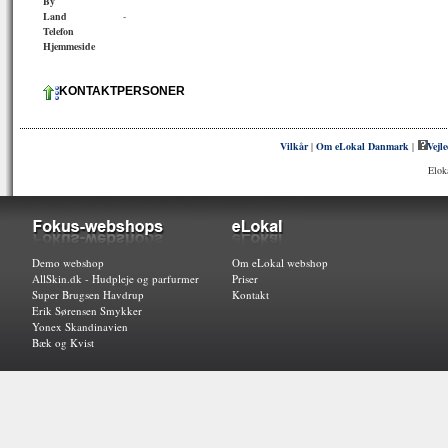
By
Land
-
Telefon
Hjemmeside
KONTAKTPERSONER
Vilkår
|
Om eLokal Danmark
|
Vejl
Elok
Demo webshop
Om eLokal webshop
AllSkin.dk - Hudpleje og parfurmer
Priser
Super Brugsen Havdrup
Kontakt
Erik Sørensen Smykker
Yonex Skandinavien
Bæk og Kvist