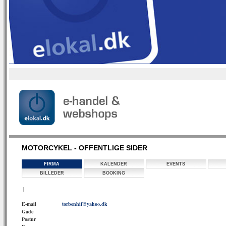
MOTORCYKEL - OFFENTLIGE SIDER
FIRMA
KALENDER
EVENTS
BILLEDER
BOOKING
|
E-mail
torbenhif@yahoo.dk
Gade
Postnr