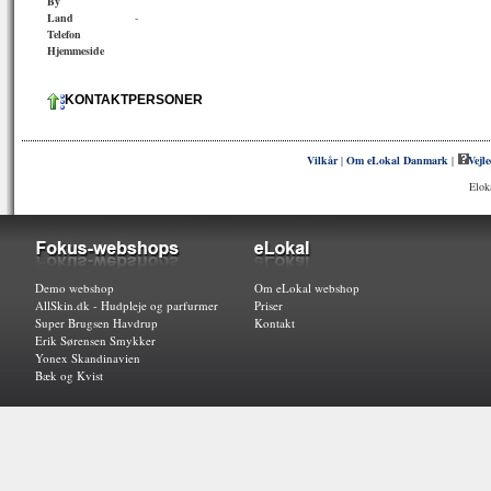
By
Land
-
Telefon
Hjemmeside
KONTAKTPERSONER
Vilkår
|
Om eLokal Danmark
|
Vejl
Elok
Demo webshop
Om eLokal webshop
AllSkin.dk - Hudpleje og parfurmer
Priser
Super Brugsen Havdrup
Kontakt
Erik Sørensen Smykker
Yonex Skandinavien
Bæk og Kvist