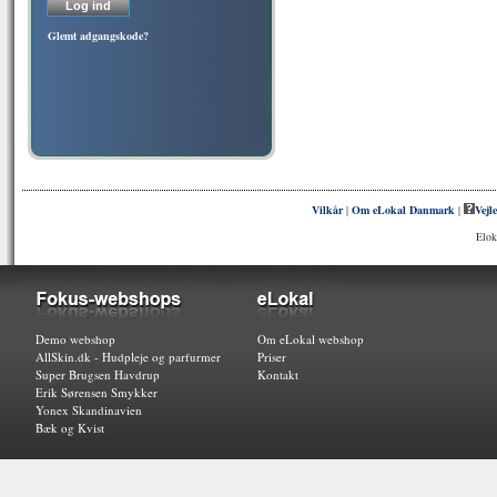
Glemt adgangskode?
Vilkår
|
Om eLokal Danmark
|
Vejl
Elok
Demo webshop
Om eLokal webshop
AllSkin.dk - Hudpleje og parfurmer
Priser
Super Brugsen Havdrup
Kontakt
Erik Sørensen Smykker
Yonex Skandinavien
Bæk og Kvist