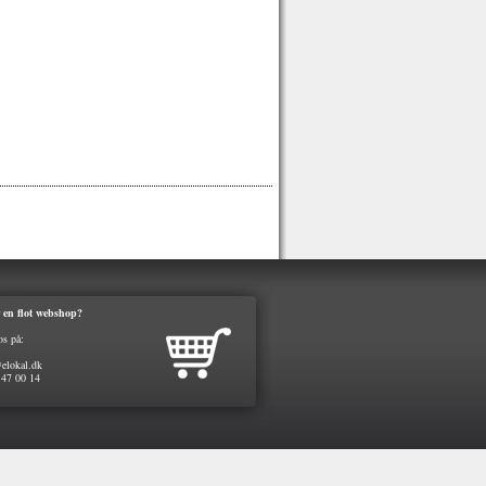
 en flot webshop?
os på:
elokal.dk
 47 00 14