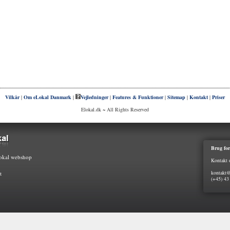
Vilkår
|
Om eLokal Danmark
|
Vejledninger
|
Features & Funktioner
|
Sitemap
|
Kontakt
|
Priser
Elokal.dk ~ All Rights Reserved
Brug for
kal webshop
Kontakt 
kontakt@
t
(+45) 43