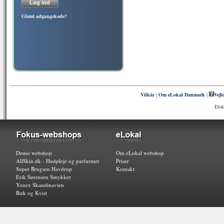
Glemt adgangskode?
Vilkår
|
Om eLokal Danmark
|
Vejl
Elok
Demo webshop
Om eLokal webshop
AllSkin.dk - Hudpleje og parfurmer
Priser
Super Brugsen Havdrup
Kontakt
Erik Sørensen Smykker
Yonex Skandinavien
Bæk og Kvist