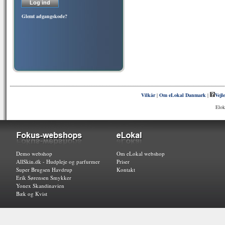
Glemt adgangskode?
Vilkår
|
Om eLokal Danmark
|
Vejl
Elok
Demo webshop
Om eLokal webshop
AllSkin.dk - Hudpleje og parfurmer
Priser
Super Brugsen Havdrup
Kontakt
Erik Sørensen Smykker
Yonex Skandinavien
Bæk og Kvist