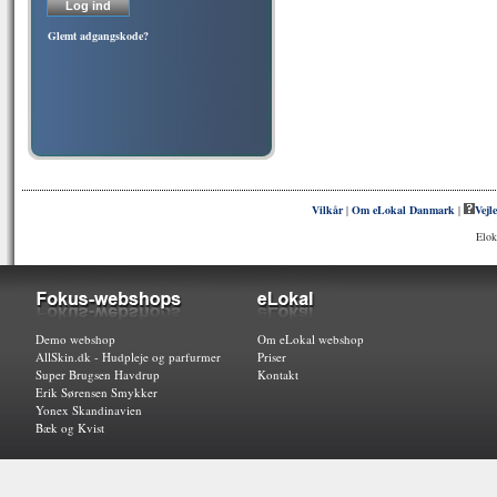
Glemt adgangskode?
Vilkår
|
Om eLokal Danmark
|
Vejl
Elok
Demo webshop
Om eLokal webshop
AllSkin.dk - Hudpleje og parfurmer
Priser
Super Brugsen Havdrup
Kontakt
Erik Sørensen Smykker
Yonex Skandinavien
Bæk og Kvist