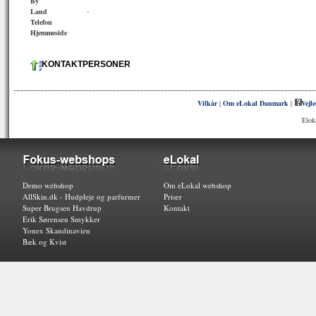
By
Land
-
Telefon
Hjemmeside
KONTAKTPERSONER
Vilkår
|
Om eLokal Danmark
|
Vejl
Elok
Demo webshop
Om eLokal webshop
AllSkin.dk - Hudpleje og parfurmer
Priser
Super Brugsen Havdrup
Kontakt
Erik Sørensen Smykker
Yonex Skandinavien
Bæk og Kvist