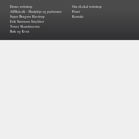
Demo webshop
Om eLokal webshop
AllSkin.dk - Hudpleje og parfurmer
Priser
Super Brugsen Havdrup
Kontakt
Erik Sørensen Smykker
Yonex Skandinavien
Bæk og Kvist