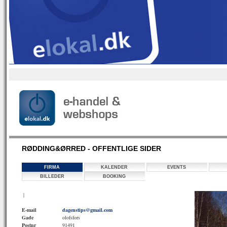
RØDDING&ØRRED - OFFENTLIGE SIDER
FIRMA
KALENDER
EVENTS
BILLEDER
BOOKING
|
E-mail
dagenstips@gmail.com
Gade
olofsfors
Postnr
91491