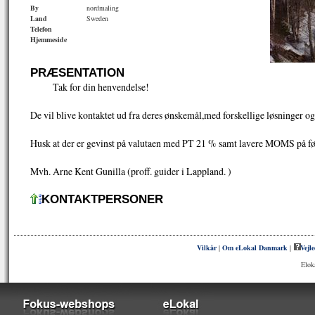
By
nordmaling
Land
Sweden
Telefon
Hjemmeside
PRÆSENTATION
Tak for din henvendelse!
De vil blive kontaktet ud fra deres ønskemål,med forskellige løsninger og 
Husk at der er gevinst på valutaen med PT 21 % samt lavere MOMS på fø
Mvh. Arne Kent Gunilla (proff. guider i Lappland. )
KONTAKTPERSONER
Vilkår
|
Om eLokal Danmark
|
Vejl
Elok