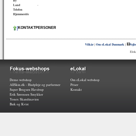
By
Land
-
Telefon
Hjemmeside
KONTAKTPERSONER
Vilkår
|
Om eLokal Danmark
|
Vejl
Elok
Demo webshop
Om eLokal webshop
AllSkin.dk - Hudpleje og parfurmer
Priser
Super Brugsen Havdrup
Kontakt
Erik Sørensen Smykker
Yonex Skandinavien
Bæk og Kvist