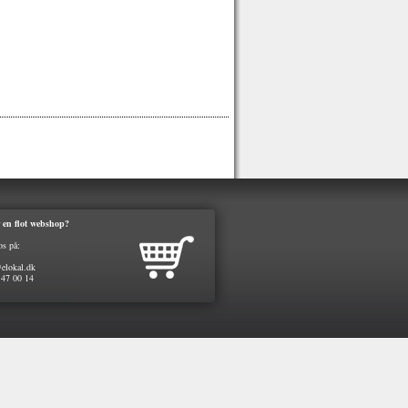
 en flot webshop?
os på:
elokal.dk
 47 00 14