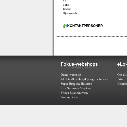
By
Land
-
Telefon
Hjemmeside
KONTAKTPERSONER
Demo webshop
Om eLo
AllSkin.dk - Hudpleje og parfurmer
Priser
Super Brugsen Havdrup
Kontak
Erik Sørensen Smykker
Yonex Skandinavien
Bæk og Kvist