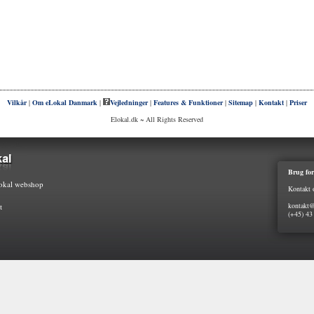
Vilkår
|
Om eLokal Danmark
|
Vejledninger
|
Features & Funktioner
|
Sitemap
|
Kontakt
|
Priser
Elokal.dk ~ All Rights Reserved
Brug for
kal webshop
Kontakt 
kontakt@
t
(+45) 43