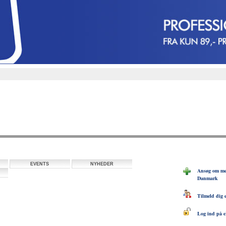
EVENTS
NYHEDER
Ansøg om me
Danmark
Tilmeld dig 
Log ind på e