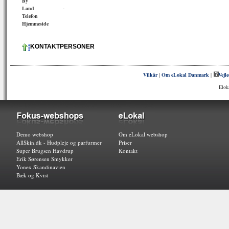
By
Land
-
Telefon
Hjemmeside
KONTAKTPERSONER
Vilkår
|
Om eLokal Danmark
|
Vejl
Elok
Demo webshop
Om eLokal webshop
AllSkin.dk - Hudpleje og parfurmer
Priser
Super Brugsen Havdrup
Kontakt
Erik Sørensen Smykker
Yonex Skandinavien
Bæk og Kvist