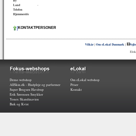
By
Land
-
Telefon
Hjemmeside
KONTAKTPERSONER
Vilkår
|
Om eLokal Danmark
|
Vejl
Elok
Demo webshop
Om eLokal webshop
AllSkin.dk - Hudpleje og parfurmer
Priser
Super Brugsen Havdrup
Kontakt
Erik Sørensen Smykker
Yonex Skandinavien
Bæk og Kvist