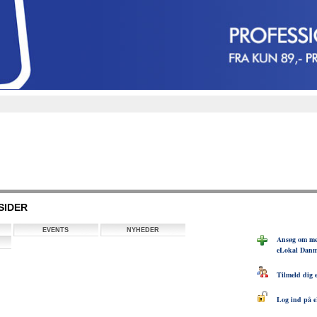
SIDER
EVENTS
NYHEDER
Ansøg om me
eLokal Dan
Tilmeld dig 
Log ind på e