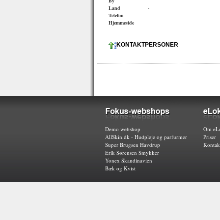
By
Land
-
Telefon
Hjemmeside
KONTAKTPERSONER
Demo webshop
Om eLo
AllSkin.dk - Hudpleje og parfurmer
Priser
Super Brugsen Havdrup
Kontak
Erik Sørensen Smykker
Yonex Skandinavien
Bæk og Kvist