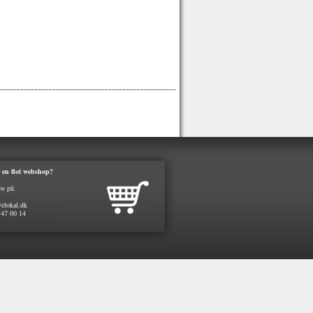
 en flot webshop?
os på:
elokal.dk
 47 00 14