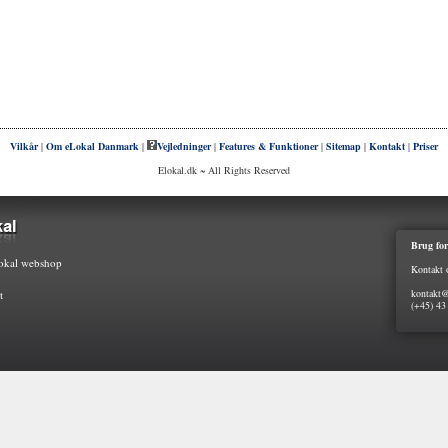
Vilkår
|
Om eLokal Danmark
|
Vejledninger
|
Features & Funktioner
|
Sitemap
|
Kontakt
|
Priser
Elokal.dk ~ All Rights Reserved
Brug for
kal webshop
Kontakt 
kontakt@
t
(+45) 43