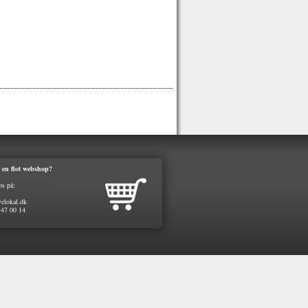
 en flot webshop?
os på:
elokal.dk
 47 00 14