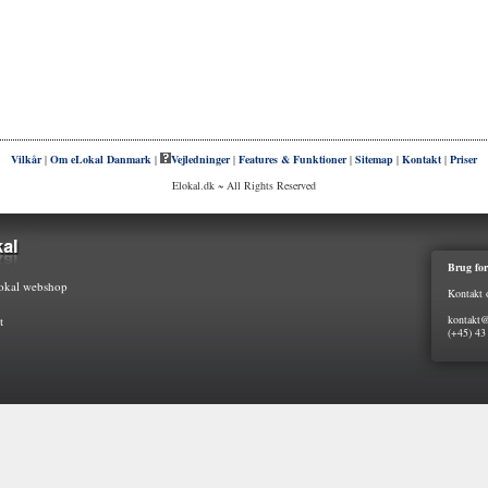
Vilkår
|
Om eLokal Danmark
|
Vejledninger
|
Features & Funktioner
|
Sitemap
|
Kontakt
|
Priser
Elokal.dk ~ All Rights Reserved
Brug for
kal webshop
Kontakt 
kontakt@
t
(+45) 43