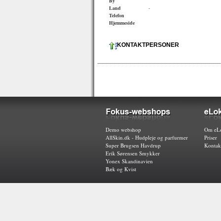
By
Land
-
Telefon
Hjemmeside
KONTAKTPERSONER
Demo webshop
Om eLo
AllSkin.dk - Hudpleje og parfurmer
Priser
Super Brugsen Havdrup
Kontak
Erik Sørensen Smykker
Yonex Skandinavien
Bæk og Kvist