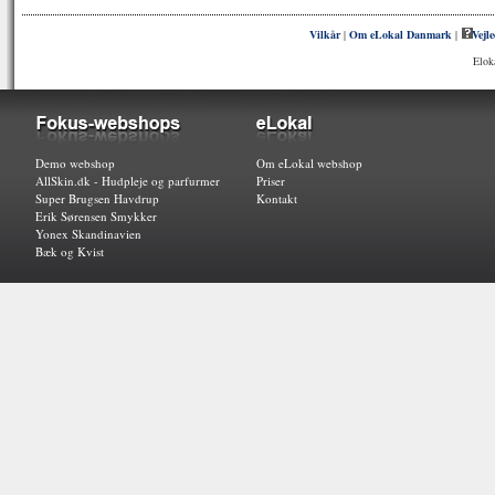
Vilkår
|
Om eLokal Danmark
|
Vejl
Elok
Demo webshop
Om eLokal webshop
AllSkin.dk - Hudpleje og parfurmer
Priser
Super Brugsen Havdrup
Kontakt
Erik Sørensen Smykker
Yonex Skandinavien
Bæk og Kvist