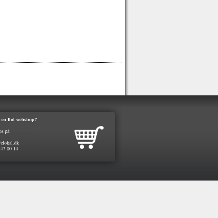
 en flot webshop?
os på:
elokal.dk
 47 00 14