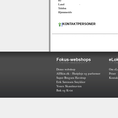
By
Land
-
Telefon
Hjemmeside
KONTAKTPERSONER
Demo webshop
Om eLo
AllSkin.dk - Hudpleje og parfurmer
Priser
Super Brugsen Havdrup
Kontak
Erik Sørensen Smykker
Yonex Skandinavien
Bæk og Kvist