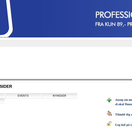
SIDER
EVENTS
NYHEDER
Ansøg om med
eLokal Dan
Tilmeld dig 
Log ind på e