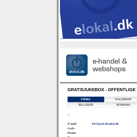
GRATISJUKEBOX - OFFENTLIGE 
FIRMA
KALENDER
BILLEDER
BOOKING
|
E-mail
bb@post.tdcadsl.dk
Gade
Postnr