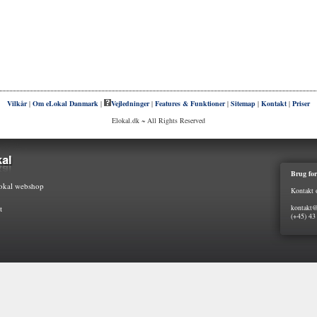
Vilkår
|
Om eLokal Danmark
|
Vejledninger
|
Features & Funktioner
|
Sitemap
|
Kontakt
|
Priser
Elokal.dk ~ All Rights Reserved
Brug for
kal webshop
Kontakt 
kontakt@
t
(+45) 43