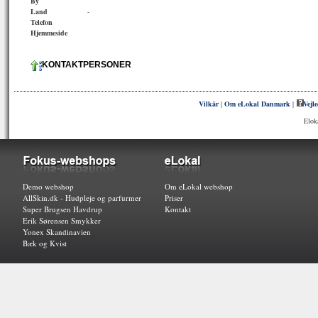
By
Land
-
Telefon
Hjemmeside
KONTAKTPERSONER
Vilkår
|
Om eLokal Danmark
|
Vejl
Elok
Demo webshop
Om eLokal webshop
AllSkin.dk - Hudpleje og parfurmer
Priser
Super Brugsen Havdrup
Kontakt
Erik Sørensen Smykker
Yonex Skandinavien
Bæk og Kvist