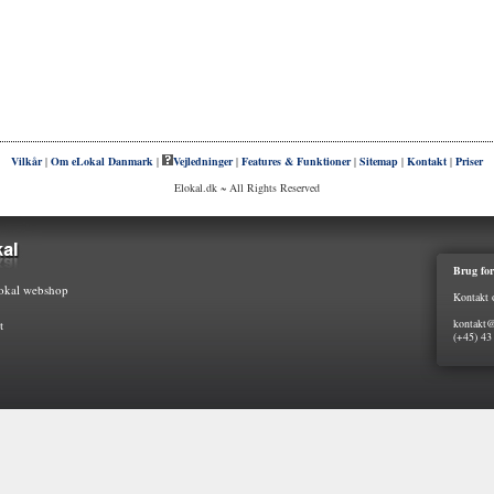
Vilkår
|
Om eLokal Danmark
|
Vejledninger
|
Features & Funktioner
|
Sitemap
|
Kontakt
|
Priser
Elokal.dk ~ All Rights Reserved
Brug for
kal webshop
Kontakt 
kontakt@
t
(+45) 43