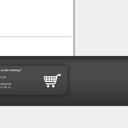
 en flot webshop?
os på:
elokal.dk
 47 00 14