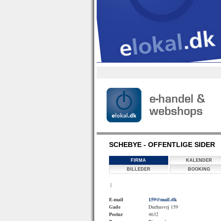
SCHEBYE - OFFENTLIGE SIDER
FIRMA
KALENDER
BILLEDER
BOOKING
|
E-mail
159@mail.dk
Gade
Duehusvej 159
Postnr
4632