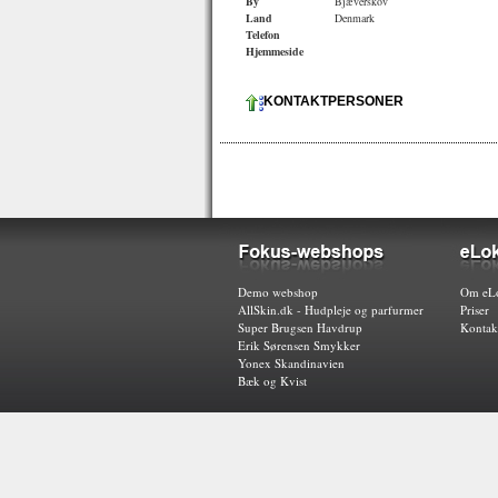
By
Bjæverskov
Land
Denmark
Telefon
Hjemmeside
KONTAKTPERSONER
Demo webshop
Om eLo
AllSkin.dk - Hudpleje og parfurmer
Priser
Super Brugsen Havdrup
Kontak
Erik Sørensen Smykker
Yonex Skandinavien
Bæk og Kvist