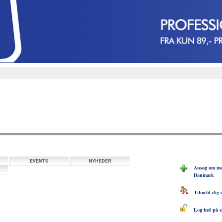
EVENTS
NYHEDER
Ansøg om me
Danmark
Tilmeld dig 
Log ind på e