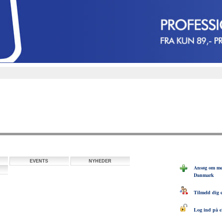
EVENTS
NYHEDER
Ansøg om med
Danmark
Tilmeld dig 
Log ind på e