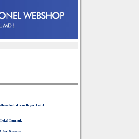
lemsskab af sexuella på eLokal
eLokal Danmark
Lokal Danmark