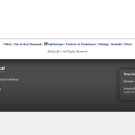
Vilkår
|
Om eLokal Danmark
|
Vejledninger
|
Features & Funktioner
|
Sitemap
|
Kontakt
|
Priser
Elokal.dk ~ All Rights Reserved
Brug for
kal webshop
Kontakt 
kontakt@
t
(+45) 43