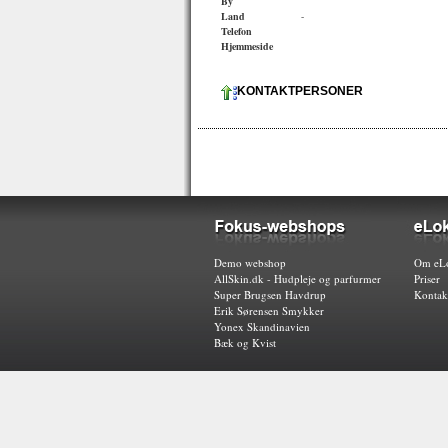
By
Land
-
Telefon
Hjemmeside
KONTAKTPERSONER
Demo webshop
Om eLo
AllSkin.dk - Hudpleje og parfurmer
Priser
Super Brugsen Havdrup
Kontak
Erik Sørensen Smykker
Yonex Skandinavien
Bæk og Kvist