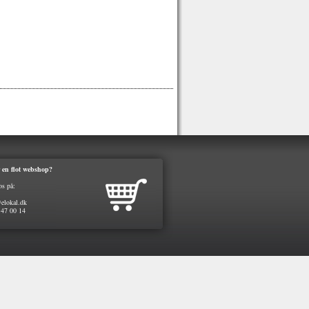
 en flot webshop?
os på:
elokal.dk
 47 00 14