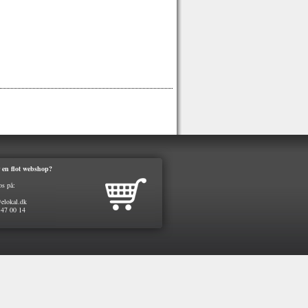
 en flot webshop?
os på:
elokal.dk
 47 00 14