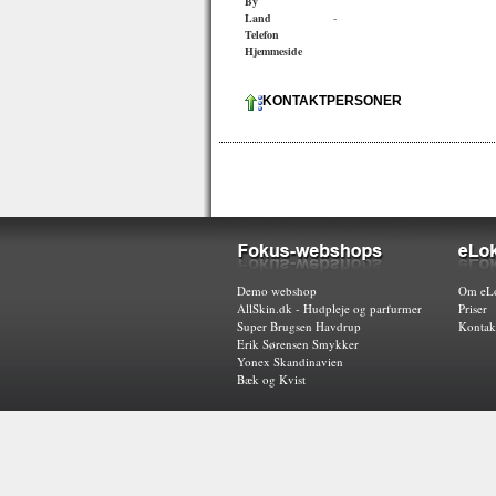
By
Land
-
Telefon
Hjemmeside
KONTAKTPERSONER
Demo webshop
Om eLo
AllSkin.dk - Hudpleje og parfurmer
Priser
Super Brugsen Havdrup
Kontak
Erik Sørensen Smykker
Yonex Skandinavien
Bæk og Kvist