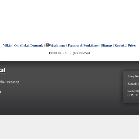
Vilkår
|
Om eLokal Danmark
|
Vejledninger
|
Features & Funktioner
|
Sitemap
|
Kontakt
|
Priser
Elokal.dk ~ All Rights Reserved
Brug for
kal webshop
Kontakt 
kontakt@
t
(+45) 43