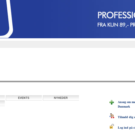
EVENTS
NYHEDER
Ansøg om me
Danmark
Tilmeld dig 
Log ind på e