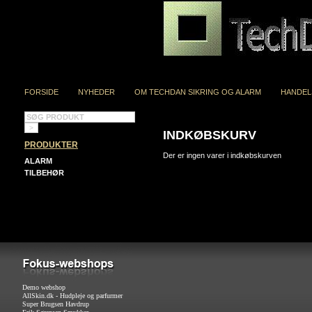
FORSIDE
NYHEDER
OM TECHDAN SIKRING OG ALARM
HANDEL
INDKØBSKURV
PRODUKTER
Der er ingen varer i indkøbskurven
ALARM
TILBEHØR
Demo webshop
AllSkin.dk - Hudpleje og parfurmer
Super Brugsen Havdrup