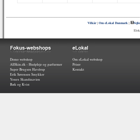
Vilkår
|
Om eLokal Danmark
|
Vejl
Elok
Demo webshop
Om eLokal webshop
AllSkin.dk - Hudpleje og parfurmer
Priser
Super Brugsen Havdrup
Kontakt
Erik Sørensen Smykker
Yonex Skandinavien
Bæk og Kvist