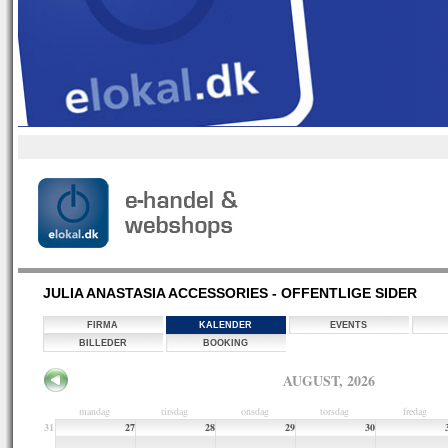
JULIA ANASTASIA ACCESSORIES - OFFENTLIGE SIDER
FIRMA
KALENDER
EVENTS
BILLEDER
BOOKING
AUGUST, 2026
mandag
tirsdag
onsdag
torsdag
fredag
31
27
28
29
30