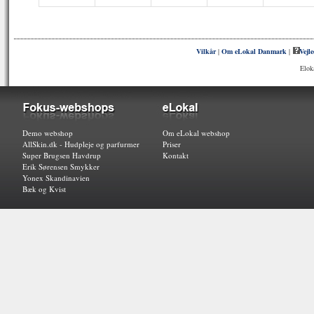
Vilkår
|
Om eLokal Danmark
|
Vejl
Elok
Demo webshop
Om eLokal webshop
AllSkin.dk - Hudpleje og parfurmer
Priser
Super Brugsen Havdrup
Kontakt
Erik Sørensen Smykker
Yonex Skandinavien
Bæk og Kvist