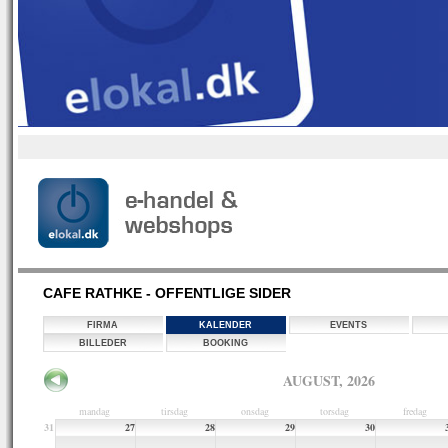
CAFE RATHKE - OFFENTLIGE SIDER
FIRMA
KALENDER
EVENTS
BILLEDER
BOOKING
AUGUST, 2026
mandag
tirsdag
onsdag
torsdag
fredag
31
27
28
29
30